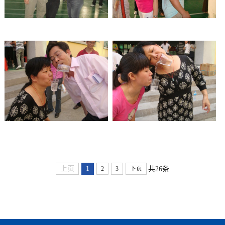
上页
1
共26条
2
3
下页