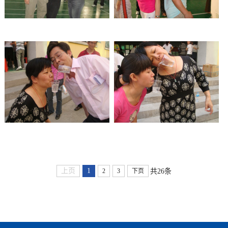
上页
1
共26条
2
3
下页