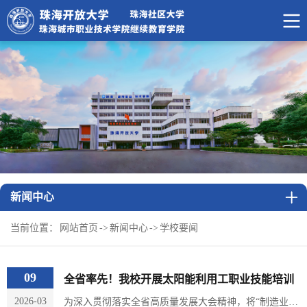
新闻中心
当前位置：
网站首页
->
新闻中心
->
学校要闻
09
全省率先！我校开展太阳能利用工职业技能培训
2026-03
为深入贯彻落实全省高质量发展大会精神，将“制造业当家、服务业兴家”落在实处，精准服务我市新能源产业发展，2026年3月6日-8日，我校成功举办太阳能利用工职业技能等级培训。本次培训是学校取得社会培训评价组织资质以来，首次面向社会开展职业技能等级培训，也是全省首家开展太阳能利用工（三级/高级工）社会化专项培训的评价机构。（现场实操教学）（参训人员喜获结业证书）本次培训精准对接新能源光伏产业岗位核心能力要求，系统设置读图算料、...