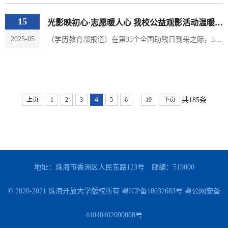
15
光影映初心·志愿暖人心 我校公益观影活动温暖举行
2025-05
（学历教育部报道）在第35个全国助残日到来之际，5月14日上午，我校联合前山社区康园中心、珠海市心连心慈善会，以“光影礼赞爱国情·志愿同心递温暖”为主题，组织康园中心学员走进校园红色影院，共赏爱国主义影片《长津湖》，以光影传递关爱，以行动践行责任。活动现场，主持人向前山社区康园中心学员致以热烈欢迎并介绍活动意义。观影过程中，师生志愿者贴心引导签到入座、维护秩序，并时刻关注学员需求，用细致服务营造温暖氛围。...
...
4
共185条
上页
1
2
3
5
6
19
下页
地址：珠海市香洲区人民东路123号
邮编：519000
© 2020-2021 珠海开放大学版权所有
粤ICP备10032683号
粤公网安备
44040402000008号