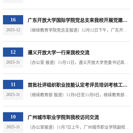
16
广东开放大学国际学院党总支来我校开展党建共建主题党日活动
2025-12
（继续教育学院党总支报道）12月12日下午，广东开放大学国际学院党总支书记温国雄一行莅临我校，开展党建共建主题党日活动。继续教育学院党总支班子成员参加了此次活动，并进行了座谈交流。来访人员参观了“珠海市党员活动天地”，重温入党誓词，还围绕如何打造党建工作特色亮点展开了深入探讨。 此次党建共建活动，增进了两校之间的交流与合作，共同探索党建工作的新路径，持续创新党建工作的方式方法，着力打造独具特色的党建工作品牌。...
12
遵义开放大学一行来我校交流
2025-11
（办公室 报道）11月11日，遵义开放大学党委书记高翔一行六人来我校交流，我校校领导及相关部门负责人参加交流。 座谈会上，珠海开放大学吉木斯副校长、遵义开放大学于渭渭副校长分别介绍了两校的办学成绩和特色。双方围绕办学经验、专业建设、教学改革、课题研究、社区教育、社会服务等项目进行了交流，讨论了协作形式与内容，希望通过资源共享、人员交流等方式，共同开拓未来发展的新路径，携手推动两校教育事业的蓬勃发展。（...
11
首批社评组织职业技能认定考评员培训考核工作顺利结束
2025-11
（继续教育部 报道）11月6日至11月8日，继续教育部联合新能源学院开展社评组织太阳能利用工职业技能认定考评员培训及考核工作。共有8名相关专业教师参加了公共知识理论以及实操技能培训，对相关文件政策、考试流程、纪律要求以及评分标准等各项内容进行了深入学习研讨。11月8日，继续教育部组织参训教师开展理论知识和实操技能两项考核工作，所有参训人员均顺利通过考核。自主培养首批社评组织职业技能认定考评员工作顺利完成，为后继考点核验及社评技能等级认定开考奠定坚实基础。...
10
广州城市职业学院到我校访问交流
2025-11
（办公室报道）11月7日上午，广州城市职业学院副校长王军率队到我校交流，我校校领导及相关职能部门负责人出席了座谈会。王军副校长一行首先参观了我校教育教学场所。随后，双方在教学楼109会议室举行座谈交流。座谈会上，双方围绕学历教育、党务培训、社区教育等议题展开交流与探讨。双方均表示相互学习借鉴经验，携手推动开放大学事业迈向高质量发展新阶段。（林惠琼审核）