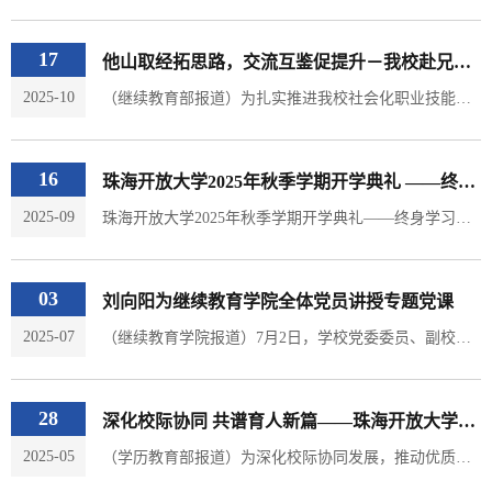
17
他山取经拓思路，交流互鉴促提升－我校赴兄弟院校学习交流社会化职业技能评价工作
2025-10
（继续教育部报道）为扎实推进我校社会化职业技能评价相关工作，学习借鉴兄弟院校的先进经验，更好地发挥我校技能人才培养优势及社会服务能力，我校副校长林惠琼一行5人赴广东女子职业技术学院、广东机电职业技术学院及广东松山职业技术学院进行学习交流。双方座谈交流座谈会上双方就技能等级培训及认定相关规章制度、工作体系建设、市场拓展、项目管理以及资金收支等方面工作进行了经验分享与互动交流。为我校下一步完善社会化职业技能等级认定评价工作流程，...
16
珠海开放大学2025年秋季学期开学典礼 ——终身学习向未来，湾区筑梦正当时
2025-09
珠海开放大学2025年秋季学期开学典礼——终身学习向未来，湾区筑梦正当时（继续教育学院报道）9月14日下午，珠海开放大学2025年秋季学期开学典礼在107报告厅隆重举行。典礼现场，学校为优秀教师和2023年度优秀毕业生举行了颁奖仪式，以表彰他们在教学和学习过程中的卓越表现，激励全体师生以他们为榜样，追求卓越。林惠琼副校长发表了讲话，她指出当前是终身学习的时代，珠海开放大学作为市民“家门口的大学”，45年来已培养众多人才，...
03
刘向阳为继续教育学院全体党员讲授专题党课
2025-07
（继续教育学院报道）7月2日，学校党委委员、副校长、继续教育学院党总支书记刘向阳同志，围绕“勇于担当作为 严守纪律红线”这一主题，为继续教育学院全体党员上了一堂深入贯彻中央八项规定精神学习教育专题党课。刘向阳同志将中央八项规定精神的核心要义与高校实践要求紧密结合，进行了深入浅出的解读，并结合学校实际剖析高校典型案例，以案为鉴，强调每位党员要将纪律要求内化于心、外化于行，从知纪到守纪，以优良的党风带动教风和学风的提升。...
28
深化校际协同 共谱育人新篇——珠海开放大学与东莞开放大学开展多维度教研交流活动
2025-05
（学历教育部报道）为深化校际协同发展，推动优质教育资源互通共享，5月25日，珠海开放大学学历教育部负责人率书法学专业师生代表及羽毛球社团骨干成员，赴东莞开放大学开展主题教研交流活动，以“教学+社团”双轮驱动模式，开启两校合作创新实践。在书法学专业教学研讨环节，珠海开放大学师生走进东莞开放大学特色课堂，沉浸式体验互动式教学模式。两校书法学科骨干教师围绕课程体系优化、创新教学方法应用等议题展开深度研讨，结合粤港澳大湾区文化特色，...